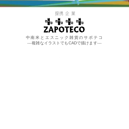
​提携企業
​中南米とエスニック雑貨のサポテコ
---複雑なイラストでもCADで描けます---
お気軽にご相談ください。
Tel：
0869-66-6481
Fax：0869-66-6491
Email：
tsudou@minos.ocn.ne.jp
​Address：
岡山県瀬戸内市長船町長船1112-3